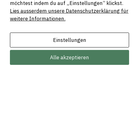
möchtest indem du auf „Einstellungen” klickst.
Zeitersparnis bei
Lies ausserdem unsere Datenschutzerklärung für
weitere Informationen.
Ausschreibungen
Vorlagen helfen, Zeit zu sparen. Zudem
Einstellungen
wird das aufwendige Ausfüllen und Hin-
und Herschicken von Exceltabellen
Alle akzeptieren
hinfällig.
Flexible und
individuelle Nutzung
Die Nutzung von Smart Devis und